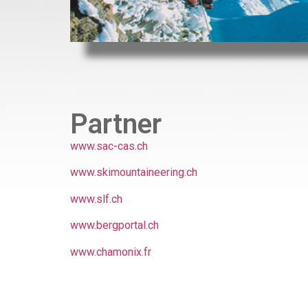
Partner
www.sac-cas.ch
www.skimountaineering.ch
www.slf.ch
www.bergportal.ch
www.chamonix.fr